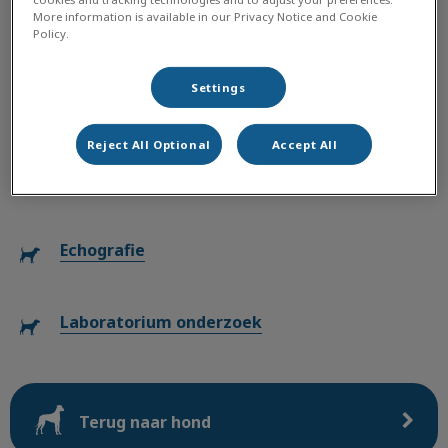
More information is available in our Privacy Notice and Cookie
Dentale röntgen
Policy.
Settings
Bloedanalyse
Reject All Optional
Accept All
Digitale röntgen
Echografie
Laboratorium onderzoek
Terug naar hond