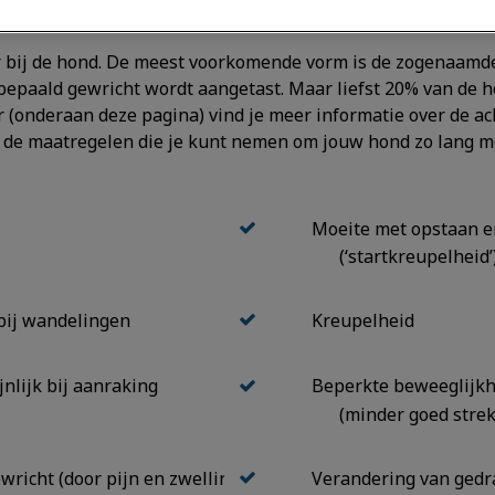
bij de hond. De meest voorkomende vorm is de zogenaamde 
epaald gewricht wordt aangetast. Maar liefst 20% van de h
er (onderaan deze pagina) vind je meer informatie over de a
e maatregelen die je kunt nemen om jouw hond zo lang moge
Moeite met opstaan e
(‘startkreupelheid’
 bij wandelingen
Kreupelheid
jnlijk bij aanraking
Beperkte beweeglijkhe
(minder goed stre
wricht (door pijn en zwelling)
Verandering van gedra