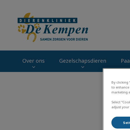
Homepage Dieren
Over ons
Gezelschapsdieren
Paa
Zoek
By clicking
to enhance 
marketing e
Select “Coo
adjust your
Set