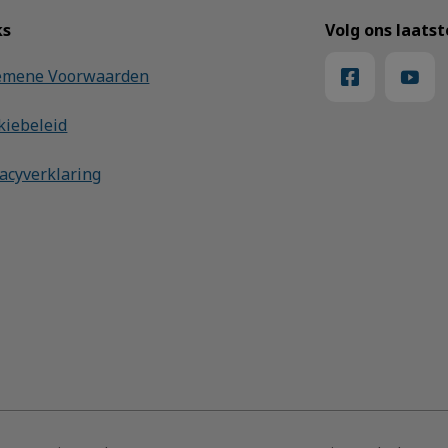
ks
Volg ons laats
emene Voorwaarden
kiebeleid
vacyverklaring