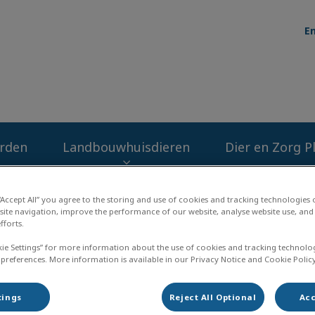
En
kliniek de Kempen
rden
Landbouwhuisdieren
Dier en Zorg P
 “Accept All” you agree to the storing and use of cookies and tracking technologies
site navigation, improve the performance of our website, analyse website use, and 
fforts.
kie Settings” for more information about the use of cookies and tracking technolo
Gewrichtsproblemen
 preferences. More information is available in our Privacy Notice and Cookie Policy
tings
Reject All Optional
Acc