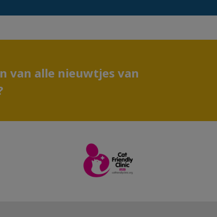
en van alle nieuwtjes van
?