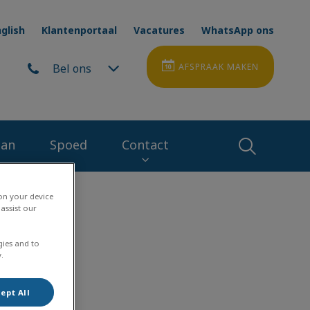
glish
Klantenportaal
Vacatures
WhatsApp ons
Bel ons
AFSPRAAK MAKEN
lan
Spoed
Contact
Zoek
 on your device
Zoek
assist our
gies and to
.
ept All