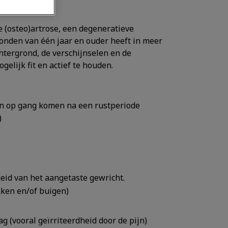
(osteo)artrose, een degeneratieve
onden van één jaar en ouder heeft in meer
chtergrond, de verschijnselen en de
lijk fit en actief te houden.
n op gang komen na een rustperiode
)
id van het aangetaste gewricht.
kken en/of buigen)
g (vooral geïrriteerdheid door de pijn)