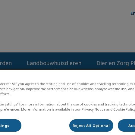
En
kliniek de Kempen
rden
Landbouwhuisdieren
Dier en Zorg P
 “Accept All” you agree to the storing and use of cookies and tracking technologies
site navigation, improve the performance of our website, analyse website use, and 
fforts.
kie Settings” for more information about the use of cookies and tracking technolo
Epilepsie
 preferences. More information is available in our Privacy Notice and Cookie Policy
tings
Reject All Optional
Acc