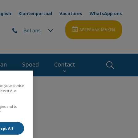
glish
Klantenportaal
Vacatures
WhatsApp ons
Bel ons
AFSPRAAK MAKEN
lan
Spoed
Contact
Zoek
 on your device
Zoek
assist our
gies and to
.
ept All