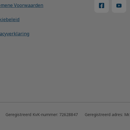
emene Voorwaarden
kiebeleid
vacyverklaring
Geregistreerd KvK-nummer:
72628847
Geregistreerd adres:
Mr