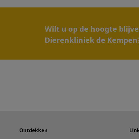
Wilt u op de hoogte blijv
Dierenkliniek de Kempen
Ontdekken
Lin