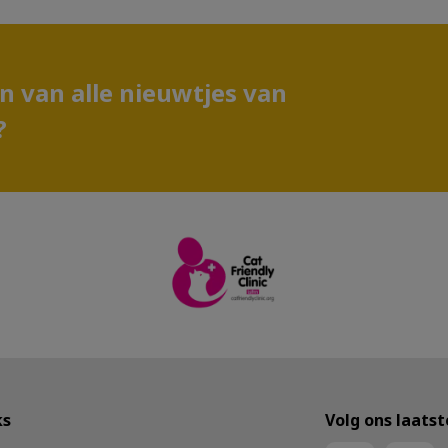
en van alle nieuwtjes van
?
ks
Volg ons laats