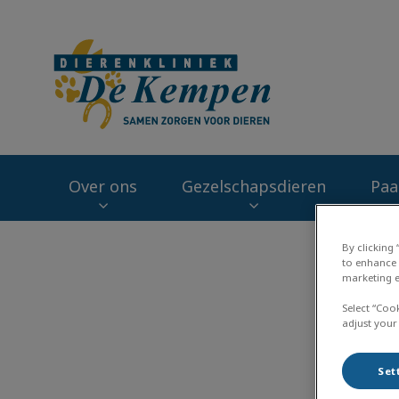
Homepage Dieren
Over ons
Gezelschapsdieren
Paa
Zoek
By clicking
to enhance 
marketing e
Select “Coo
adjust your
Set