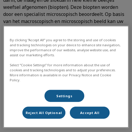
darm, de maag en de slokdarm hele kleine beetjes
weefsel afgenomen (biopten). Deze biopten worden
door een specialist microscopisch beoordeelt. Op basis
van het macroscopisch en microscopisch beeld kan uw
huisdier gerichter behandeld worden en kan het
inzetten van onnodige medicatie worden voorkomen.
By clicking “Accept All” you agree to the storing and use of cookies
and tracking technologies on your device to enhance site navigation,
Tevens is het mogelijk om een (scherp) voorwerp uit de
improve the performance of our website, analyse website use, and
maag te verwijderen. Op deze manier kan een grote
assist our marketing efforts.
buikoperatie worden voorkomen.
Select “Cookie Settings” for more information about the use of
cookies and tracking technologies and to adjust your preferences.
Wat kan de dierenarts bekijken tijdens een
More information is available in our Privacy Notice and Cookie
gastroscopie?
Policy.
Bek
Settings
Slokdarm
Reject All Optional
Accept All
Maag