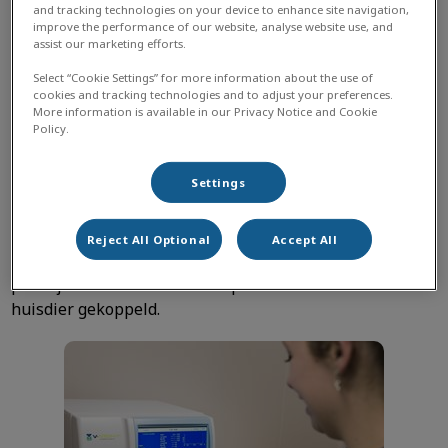
and tracking technologies on your device to enhance site navigation,
stofwisselingsstoornissen. Ook kunnen we het
improve the performance of our website, analyse website use, and
“bloedbeeld” (rode en witte bloedcellen) bepalen. Dit
assist our marketing efforts.
wordt bijvoorbeeld gebruikt voor het aantonen van
Select “Cookie Settings” for more information about the use of
ontstekingen en bloedarmoede.
cookies and tracking technologies and to adjust your preferences.
More information is available in our Privacy Notice and Cookie
Het voordeel van dit “laboratorium in huis” is dat we
Policy.
direct kunnen beschikken over veel gegevens van uw
huisdier, snel een diagnose kunnen stellen en indien
Settings
nodig direct met een behandeling kunnen starten. Dit
kan zeer belangrijk en soms levensreddend zijn.
Reject All Optional
Accept All
De uitslagen worden meteen in onze
praktijkadministratie aan de patiëntenkaart van uw
huisdier gekoppeld.