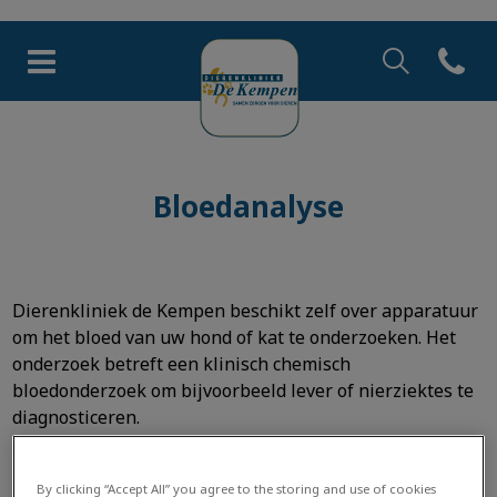
Zoek
Open co
Homepage Dierenkliniek de 
Zoek
Zoek
Bloedanalyse
Dierenkliniek de Kempen beschikt zelf over apparatuur
om het bloed van uw hond of kat te onderzoeken. Het
onderzoek betreft een klinisch chemisch
bloedonderzoek om bijvoorbeeld lever of nierziektes te
diagnosticeren.
Daarnaast kunnen we zelf elektrolyten (natrium, kalium
en/ of chloor) bepalen voor het opsporen van
By clicking “Accept All” you agree to the storing and use of cookies