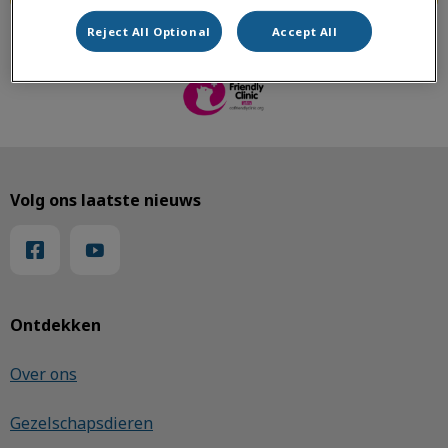
Reject All Optional
Accept All
Volg ons laatste nieuws
Ontdekken
Over ons
Gezelschapsdieren