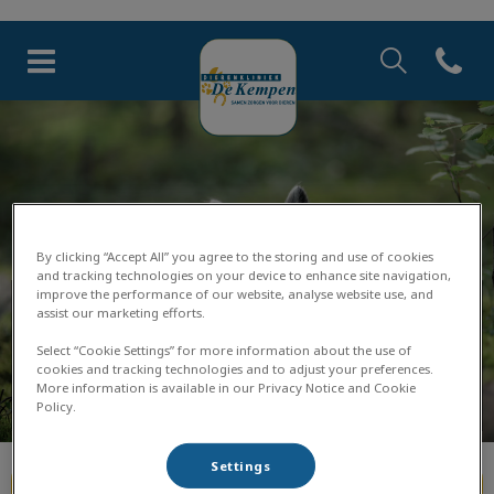
Zoek
Open co
Homepage Dierenkliniek de 
Zoek
Zoek
By clicking “Accept All” you agree to the storing and use of cookies
and tracking technologies on your device to enhance site navigation,
improve the performance of our website, analyse website use, and
Bedankt voor het maken van
assist our marketing efforts.
een afspraak!
Select “Cookie Settings” for more information about the use of
cookies and tracking technologies and to adjust your preferences.
Heb je geen bevestigingsmail ontvangen? Controleer
More information is available in our Privacy Notice and Cookie
dan je ongewenste e-mail.
Policy.
Settings
Home